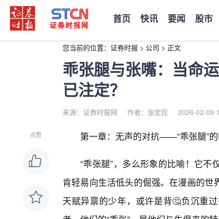
首页
快讯
要闻
股市
您当前的位置：
证券时报
>
公司
>
正文
乖张腿与张嘴：当命运
已注定？
来源：证券时报网
作者：张宏民
2026-02-09 
第一章：无声的对抗——“乖张腿”
点赞
“乖张腿”，多么形象的比喻！它不
肯轻易向生活低头的倔强。在漫画的世界
天赋异禀的少年，或许是背🤔负沉重