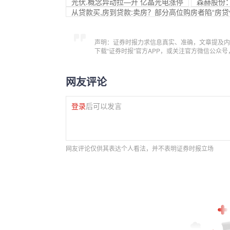
光伏.概念异动拉—升 亿晶光电涨停
森赫股份
从贷款买,房到贷款:卖房？部分高位购房者陷“房贷
声明：证券时报力求信息真实、准确，文章提及内
下载“证券时报”官方APP，或关注官方微信公众
网友评论
登录
后可以发言
网友评论仅供其表达个人看法，并不表明证券时报立场