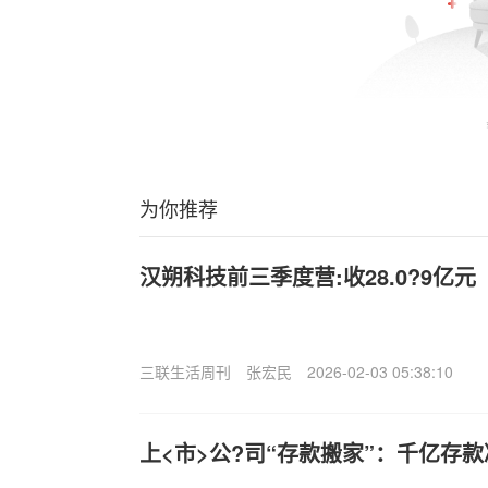
为你推荐
汉朔科技前三季度营:收28.0?9亿元
三联生活周刊
张宏民
2026-02-03 05:38:10
上<市>公?司“存款搬家”：千亿存