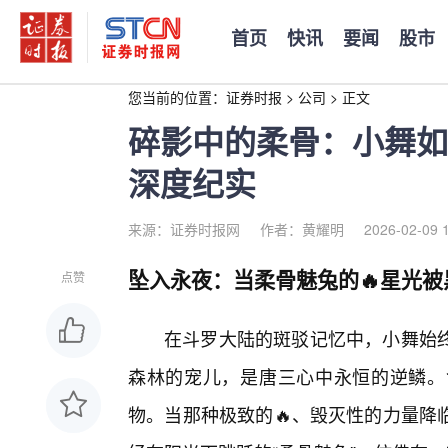
首页
快讯
要闻
股市
您当前的位置：
证券时报
>
公司
>
正文
碎影中的柔骨：小舞如
深度纪实
来源：证券时报网
作者：黄耀明
2026-02-09 
坠入永夜：当柔骨魅兔的🔥星光被
点赞
在斗罗大陆的斑驳记忆中，小舞始
森林的宠儿，是唐三心中永恒的逆鳞。
物。当那种极致的🔥、毁灭性的力量降