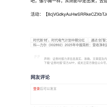
吧，像小舞一样，从阴影中走出来，去
活动：【
8cjVGdkyAuHwSRRkeCZXbTJ
时代新‘材’、时代电气计划中期分红
通达‘创’
科—力尔（002892）2025年中报简析：营收
声明：证券时报力求信息真实、准确，文章提及内
下载“证券时报”官方APP，或关注官方微信公众
网友评论
登录
后可以发言